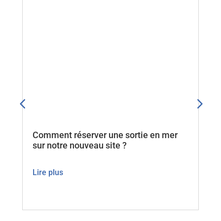
 réserver une sortie en mer
Samedi 25/07/20
e nouveau site ?
Grouin au crépu
Lire plus